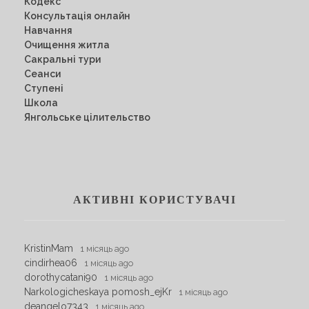
Кодекс
Консультація онлайн
Навчання
Очищення житла
Сакральні тури
Сеанси
Ступені
Школа
Янгольське цілительство
АКТИВНІ КОРИСТУВАЧІ
KristinMam
1 місяць ago
cindirhea06
1 місяць ago
dorothycatani90
1 місяць ago
Narkologicheskaya pomosh_ejKr
1 місяць ago
deangelo7343
1 місяць ago