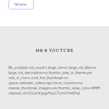
Читати...
МИ В YOUTUBE
[fts_youtube vid_count=1 large_vid=no large_vid_title=no
large_vid_description=no thumbs_play_in_iframe=yes
vids_in_row=1 omit_first_thumbnail=no
space_between_videos=1px force_columns=no
maxres_thumbnail_images=yes thumbs_wrap_color=#ffffff
channel_id=UCLwUK3jqyM3uCTymVXVkEPw]