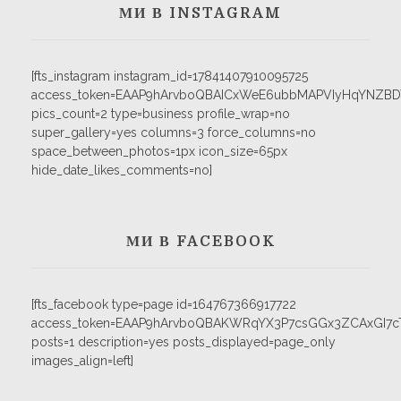
МИ В INSTAGRAM
[fts_instagram instagram_id=17841407910095725
access_token=EAAP9hArvboQBAICxWeE6ubbMAPVIyHqYNZB
pics_count=2 type=business profile_wrap=no
super_gallery=yes columns=3 force_columns=no
space_between_photos=1px icon_size=65px
hide_date_likes_comments=no]
МИ В FACEBOOK
[fts_facebook type=page id=164767366917722
access_token=EAAP9hArvboQBAKWRqYX3P7csGGx3ZCAxGI
posts=1 description=yes posts_displayed=page_only
images_align=left]