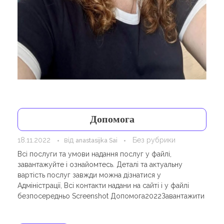
Навчання
Карти Духів
Бізнес допомога
Допомога
18.11.2022
від
Без рубрики
anastasijka Sai
Всі послуги та умови надання послуг у файлі,
завантажуйте і ознайомтесь. Деталі та актуальну
вартість послуг завжди можна дізнатися у
Адміністрації, Всі контакти надани на сайті і у файлі
безпосередньо Screenshot Допомога2022Завантажити