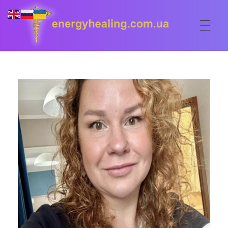
ГОЛОВНА
Energyhealing
Анастасія медіум,контактер,щоденник медіума,Майстер,цілительство,карма терапія,консультація онлайн,астрологія
ФОРУМ
ДОПОМОГА
Консультація онлайн
ШКОЛА
Сеанси
Кодекс
КОРИСНЕ
Астрологія
Ангельське цілительство
Сакральні тури
КОНТАКТИ
Карма терапія
Ступені
Відео лекції
Очищення житла