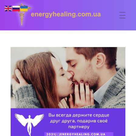
ГОЛОВНА
Energyhealing
Анастасія медіум,контактер,щоденник медіума,Майстер,цілительство,карма терапія,консультація онлайн,астрологія
ФОРУМ
ДОПОМОГА
Консультація онлайн
ШКОЛА
Сеанси
Кодекс
КОРИСНЕ
Астрологія
Ангельське цілительство
Сакральні тури
КОНТАКТИ
Карма терапія
Ступені
Відео лекції
Очищення житла