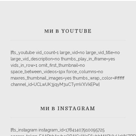
МИ В YOUTUBE
[fts_youtube vid_count=1 large_vid=no large_vid_title=no
large_vid_description=no thumbs_play_in_iframe=yes
vids_in_row=1 omit_first_thumbnail=no
space_between_videos=1px force_columns=no
maxres_thumbnail_images=yes thumbs_wrap_color=#ffffff
channel_id=UCLwUK3jqyM3uCTymVXVkEPw]
МИ В INSTAGRAM
[fts_instagram instagram_id=17841407910095725