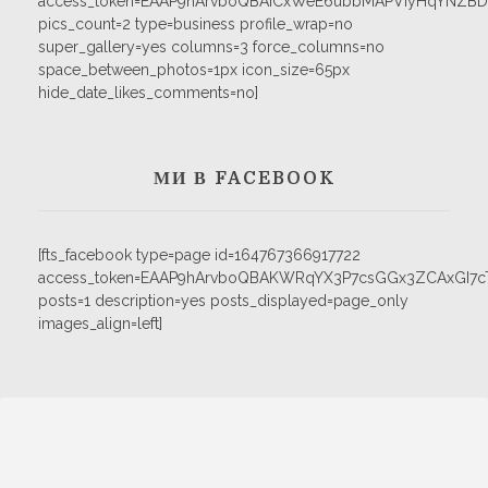
access_token=EAAP9hArvboQBAICxWeE6ubbMAPVIyHqYNZB
pics_count=2 type=business profile_wrap=no
super_gallery=yes columns=3 force_columns=no
space_between_photos=1px icon_size=65px
hide_date_likes_comments=no]
МИ В FACEBOOK
[fts_facebook type=page id=164767366917722
access_token=EAAP9hArvboQBAKWRqYX3P7csGGx3ZCAxGI
posts=1 description=yes posts_displayed=page_only
images_align=left]