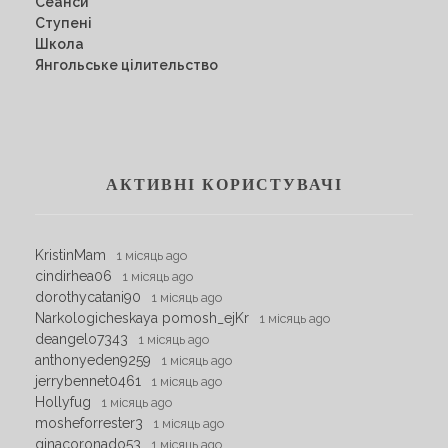
Сеанси
Ступені
Школа
Янгольське цілительство
АКТИВНІ КОРИСТУВАЧІ
KristinMam
1 місяць ago
cindirhea06
1 місяць ago
dorothycatani90
1 місяць ago
Narkologicheskaya pomosh_ejKr
1 місяць ago
deangelo7343
1 місяць ago
anthonyeden9259
1 місяць ago
jerrybennet0461
1 місяць ago
Hollyfug
1 місяць ago
mosheforrester3
1 місяць ago
ginacoronado53
1 місяць ago