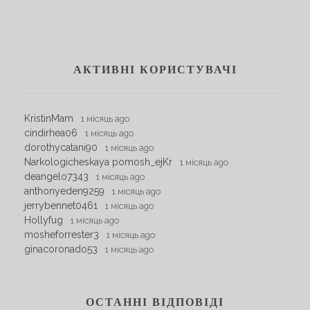
АКТИВНІ КОРИСТУВАЧІ
KristinMam
1 місяць ago
cindirhea06
1 місяць ago
dorothycatani90
1 місяць ago
Narkologicheskaya pomosh_ejKr
1 місяць ago
deangelo7343
1 місяць ago
anthonyeden9259
1 місяць ago
jerrybennet0461
1 місяць ago
Hollyfug
1 місяць ago
mosheforrester3
1 місяць ago
ginacoronado53
1 місяць ago
ОСТАННІ ВІДПОВІДІ