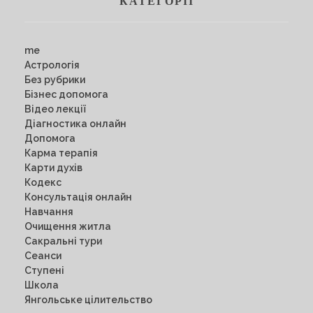
КАТЕГОРІЇ
me
Астрологія
Без рубрики
Бізнес допомога
Відео лекції
Діагностика онлайн
Допомога
Карма терапія
Карти духів
Кодекс
Консультація онлайн
Навчання
Очищення житла
Сакральні тури
Сеанси
Ступені
Школа
Янгольське цілительство