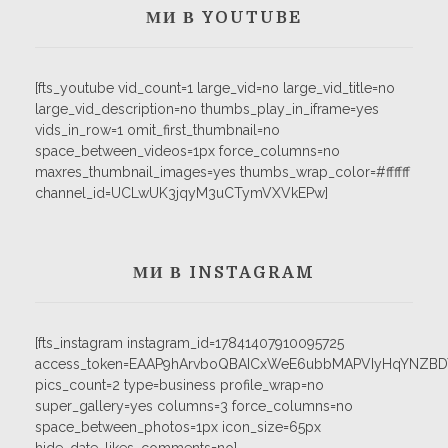
МИ В YOUTUBE
[fts_youtube vid_count=1 large_vid=no large_vid_title=no
large_vid_description=no thumbs_play_in_iframe=yes
vids_in_row=1 omit_first_thumbnail=no
space_between_videos=1px force_columns=no
maxres_thumbnail_images=yes thumbs_wrap_color=#ffffff
channel_id=UCLwUK3jqyM3uCTymVXVkEPw]
МИ В INSTAGRAM
[fts_instagram instagram_id=17841407910095725
access_token=EAAP9hArvboQBAICxWeE6ubbMAPVIyHqYNZB
pics_count=2 type=business profile_wrap=no
super_gallery=yes columns=3 force_columns=no
space_between_photos=1px icon_size=65px