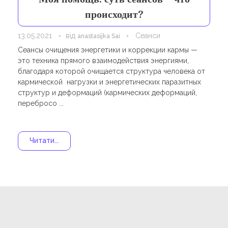
Навчання
Карти Духів
происходит?
Бізнес допомога
13.05.2021
від
Сеанси
anastasijka Sai
Сеансы очищения энергетики и коррекции кармы —
это техника прямого взаимодействия энергиями,
благодаря которой очищается структура человека от
кармической нагрузки и энергетических паразитных
структур и деформаций (кармических деформаций,
перебросо ...
Читати...