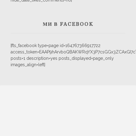
hide_date_likes_comments=no]
МИ В FACEBOOK
[fts_facebook type=page id=164767366917722
access_token=EAAP9hArvboQBAKWRqYX3P7csGGx3ZCAxGI
posts=1 description=yes posts_displayed=page_only
images_align=left]