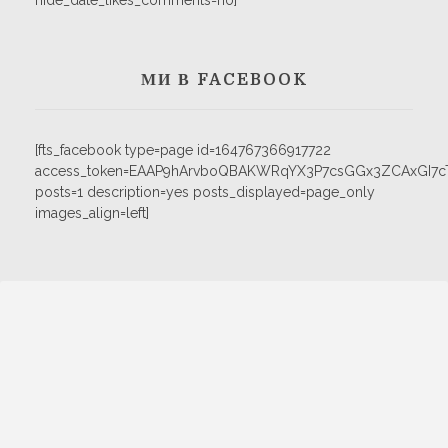
hide_date_likes_comments=no]
МИ В FACEBOOK
[fts_facebook type=page id=164767366917722
access_token=EAAP9hArvboQBAKWRqYX3P7csGGx3ZCAxGI
posts=1 description=yes posts_displayed=page_only
images_align=left]