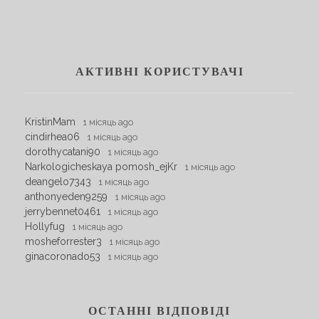
АКТИВНІ КОРИСТУВАЧІ
KristinMam
1 місяць ago
cindirhea06
1 місяць ago
dorothycatani90
1 місяць ago
Narkologicheskaya pomosh_ejKr
1 місяць ago
deangelo7343
1 місяць ago
anthonyeden9259
1 місяць ago
jerrybennet0461
1 місяць ago
Hollyfug
1 місяць ago
mosheforrester3
1 місяць ago
ginacoronado53
1 місяць ago
ОСТАННІ ВІДПОВІДІ