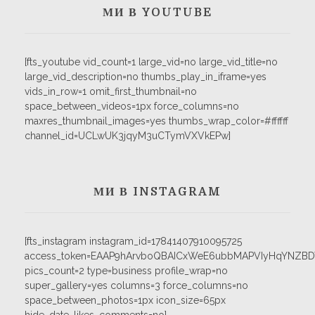
МИ В YOUTUBE
[fts_youtube vid_count=1 large_vid=no large_vid_title=no
large_vid_description=no thumbs_play_in_iframe=yes
vids_in_row=1 omit_first_thumbnail=no
space_between_videos=1px force_columns=no
maxres_thumbnail_images=yes thumbs_wrap_color=#ffffff
channel_id=UCLwUK3jqyM3uCTymVXVkEPw]
МИ В INSTAGRAM
[fts_instagram instagram_id=17841407910095725
access_token=EAAP9hArvboQBAICxWeE6ubbMAPVIyHqYNZB
pics_count=2 type=business profile_wrap=no
super_gallery=yes columns=3 force_columns=no
space_between_photos=1px icon_size=65px