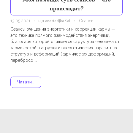
Навчання
Карти Духів
происходит?
Бізнес допомога
13.05.2021
від
Сеанси
anastasijka Sai
Сеансы очищения энергетики и коррекции кармы —
это техника прямого взаимодействия энергиями,
благодаря которой очищается структура человека от
кармической нагрузки и энергетических паразитных
структур и деформаций (кармических деформаций,
перебросо ...
Читати...