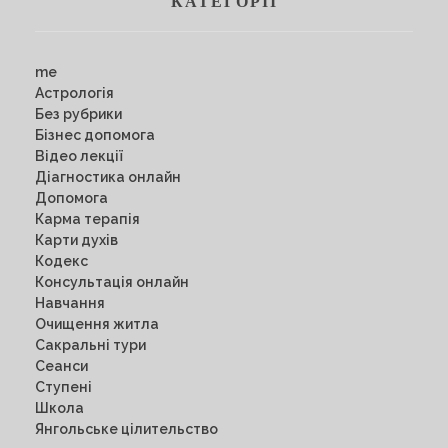
КАТЕГОРІЇ
me
Астрологія
Без рубрики
Бізнес допомога
Відео лекції
Діагностика онлайн
Допомога
Карма терапія
Карти духів
Кодекс
Консультація онлайн
Навчання
Очищення житла
Сакральні тури
Сеанси
Ступені
Школа
Янгольське цілительство