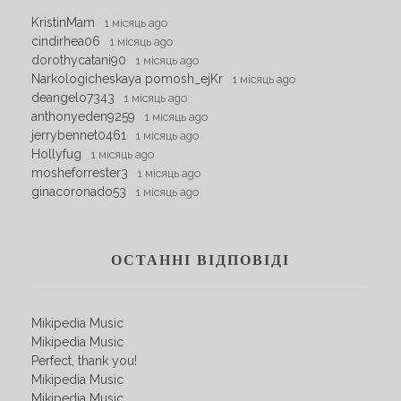
KristinMam
1 місяць ago
cindirhea06
1 місяць ago
dorothycatani90
1 місяць ago
Narkologicheskaya pomosh_ejKr
1 місяць ago
deangelo7343
1 місяць ago
anthonyeden9259
1 місяць ago
jerrybennet0461
1 місяць ago
Hollyfug
1 місяць ago
mosheforrester3
1 місяць ago
ginacoronado53
1 місяць ago
ОСТАННІ ВІДПОВІДІ
Mikipedia Music
Mikipedia Music
Perfect, thank you!
Mikipedia Music
Mikipedia Music