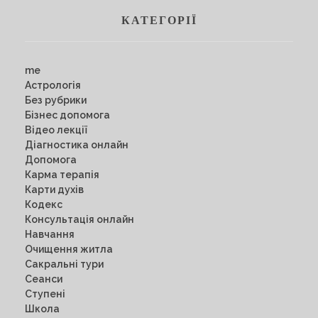
КАТЕГОРІЇ
me
Астрологія
Без рубрики
Бізнес допомога
Відео лекції
Діагностика онлайн
Допомога
Карма терапія
Карти духів
Кодекс
Консультація онлайн
Навчання
Очищення житла
Сакральні тури
Сеанси
Ступені
Школа