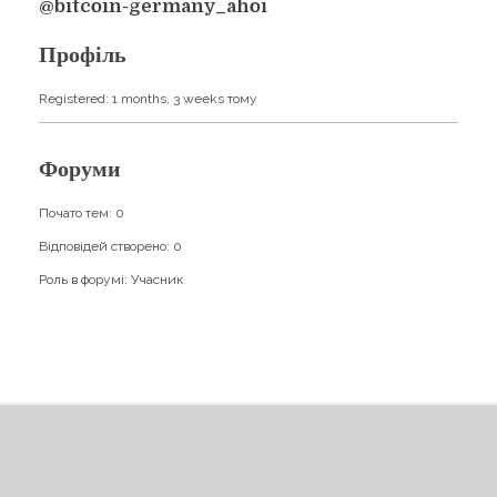
Навчання
@bitcoin-germany_ahoi
Карти Духів
Бізнес допомога
Профіль
Registered: 1 months, 3 weeks тому
Форуми
Почато тем: 0
Відповідей створено: 0
Роль в форумі: Учасник