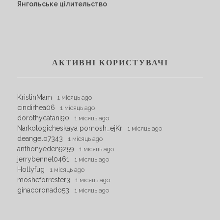
Янгольське цілительство
АКТИВНІ КОРИСТУВАЧІ
KristinMam
1 місяць ago
cindirhea06
1 місяць ago
dorothycatani90
1 місяць ago
Narkologicheskaya pomosh_ejKr
1 місяць ago
deangelo7343
1 місяць ago
anthonyeden9259
1 місяць ago
jerrybennet0461
1 місяць ago
Hollyfug
1 місяць ago
mosheforrester3
1 місяць ago
ginacoronado53
1 місяць ago