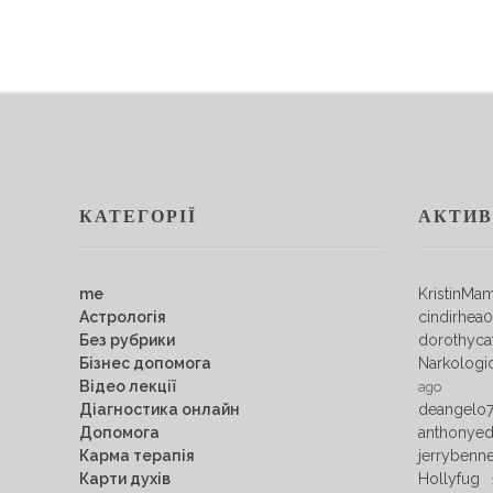
КАТЕГОРІЇ
АКТИВ
me
KristinMa
Астрологія
cindirhea
Без рубрики
dorothyca
Бізнес допомога
Narkologi
Відео лекції
ago
Діагностика онлайн
deangelo
Допомога
anthonye
Карма терапія
jerrybenn
Карти духів
Hollyfug