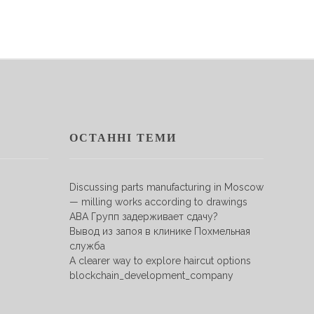
ОСТАННІ ТЕМИ
Discussing parts manufacturing in Moscow
— milling works according to drawings
АВА Групп задерживает сдачу?
Вывод из запоя в клинике Похмельная
служба
A clearer way to explore haircut options
blockchain_development_company