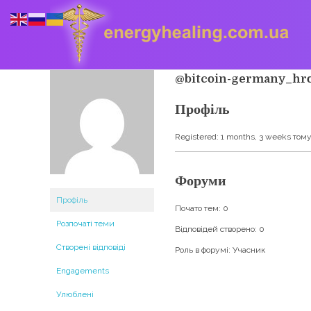
@bitcoin-germany_hr
Профіль
Energyhealing
Анастасія медіум,контактер,щоденник медіума,Майстер,цілительство,карма терапія,консультація онлайн,астрологія
Registered: 1 months, 3 weeks том
Форуми
Профіль
Почато тем: 0
Розпочаті теми
Відповідей створено: 0
Створені відповіді
Роль в форумі: Учасник
Engagements
Улюблені