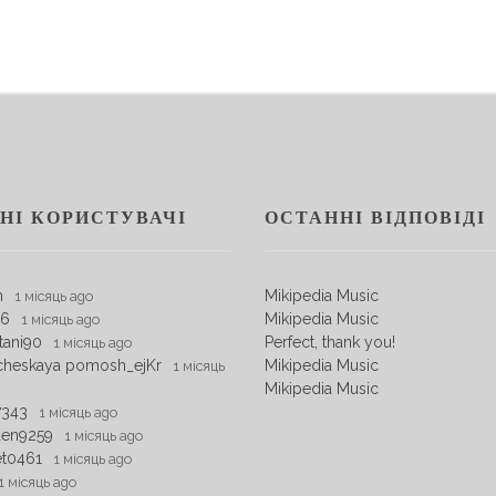
НІ КОРИСТУВАЧІ
ОСТАННІ ВІДПОВІДІ
m
Mikipedia Music
1 місяць ago
06
Mikipedia Music
1 місяць ago
tani90
Perfect, thank you!
1 місяць ago
cheskaya pomosh_ejKr
Mikipedia Music
1 місяць
Mikipedia Music
7343
1 місяць ago
den9259
1 місяць ago
et0461
1 місяць ago
1 місяць ago