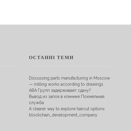
ОСТАННІ ТЕМИ
Discussing parts manufacturing in Moscow
— milling works according to drawings
АВА Групп задерживает сдачу?
Вывод из запоя в клинике Похмельная
служба
A clearer way to explore haircut options
blockchain_development_company