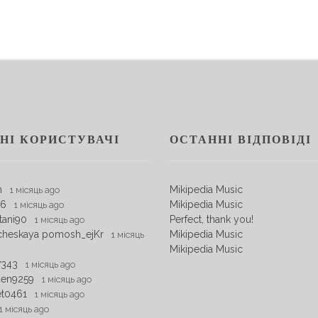
НІ КОРИСТУВАЧІ
ОСТАННІ ВІДПОВІДІ
m
Mikipedia Music
1 місяць ago
06
Mikipedia Music
1 місяць ago
tani90
Perfect, thank you!
1 місяць ago
cheskaya pomosh_ejKr
Mikipedia Music
1 місяць
Mikipedia Music
7343
1 місяць ago
den9259
1 місяць ago
et0461
1 місяць ago
1 місяць ago