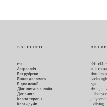
КАТЕГОРІЇ
АКТИВ
me
KristinMa
Астрологія
cindirhea
Без рубрики
dorothyca
Бізнес допомога
Narkologi
Відео лекції
ago
Діагностика онлайн
deangelo
Допомога
anthonye
Карма терапія
jerrybenn
Карти духів
Hollyfug