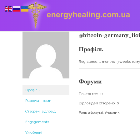
@bitcoin-germany_iio
Профіль
Energyhealing
Анастасія медіум,контактер,щоденник медіума,Майстер,цілительство,карма терапія,консультація онлайн,астрологія
Registered: 1 months, 3 weeks том
Форуми
Профіль
Почато тем: 0
Розпочаті теми
Відповідей створено: 0
Створені відповіді
Роль в форумі: Учасник
Engagements
Улюблені