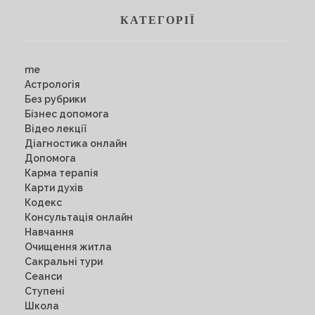
КАТЕГОРІЇ
me
Астрологія
Без рубрики
Бізнес допомога
Відео лекції
Діагностика онлайн
Допомога
Карма терапія
Карти духів
Кодекс
Консультація онлайн
Навчання
Очищення житла
Сакральні тури
Сеанси
Ступені
Школа