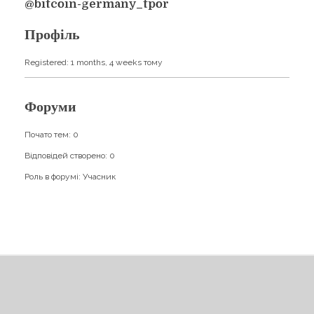
Навчання
@bitcoin-germany_tpor
Карти Духів
Бізнес допомога
Профіль
Registered: 1 months, 4 weeks тому
Форуми
Почато тем: 0
Відповідей створено: 0
Роль в форумі: Учасник