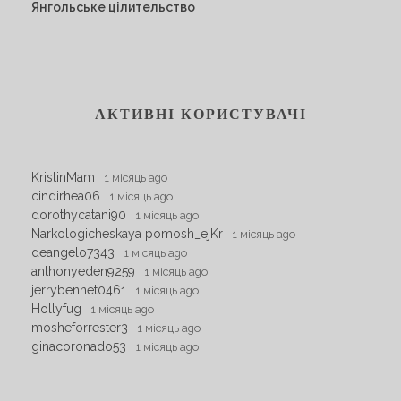
Янгольське цілительство
АКТИВНІ КОРИСТУВАЧІ
KristinMam
1 місяць ago
cindirhea06
1 місяць ago
dorothycatani90
1 місяць ago
Narkologicheskaya pomosh_ejKr
1 місяць ago
deangelo7343
1 місяць ago
anthonyeden9259
1 місяць ago
jerrybennet0461
1 місяць ago
Hollyfug
1 місяць ago
mosheforrester3
1 місяць ago
ginacoronado53
1 місяць ago