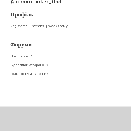
Навчання
@bitcoin-poker_tbol
Карти Духів
Бізнес допомога
Профіль
Registered: 1 months, 3 weeks тому
Форуми
Почато тем: 0
Відповідей створено: 0
Роль в форумі: Учасник