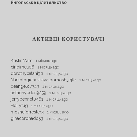
Янгольське цілительство
АКТИВНІ КОРИСТУВАЧІ
KristinMam
1 місяць ago
cindirhea06
1 місяць ago
dorothycatani90
1 місяць ago
Narkologicheskaya pomosh_ejKr
1 місяць ago
deangelo7343
1 місяць ago
anthonyeden9259
1 місяць ago
jerrybennet0461
1 місяць ago
Hollyfug
1 місяць ago
mosheforrester3
1 місяць ago
ginacoronado53
1 місяць ago