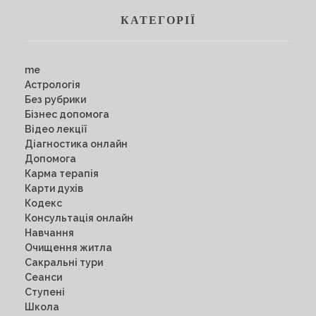
КАТЕГОРІЇ
me
Астрологія
Без рубрики
Бізнес допомога
Відео лекції
Діагностика онлайн
Допомога
Карма терапія
Карти духів
Кодекс
Консультація онлайн
Навчання
Очищення житла
Сакральні тури
Сеанси
Ступені
Школа