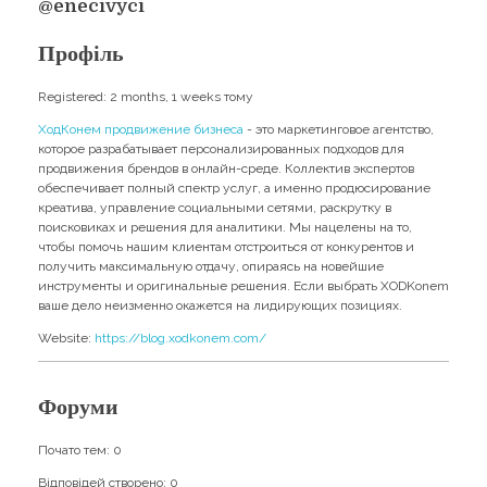
Навчання
@enecivyci
Карти Духів
Бізнес допомога
Профіль
Registered: 2 months, 1 weeks тому
ХодКонем продвижение бизнеса
- это маркетинговое агентство,
которое разрабатывает персонализированных подходов для
продвижения брендов в онлайн-среде. Коллектив экспертов
обеспечивает полный спектр услуг, а именно продюсирование
креатива, управление социальными сетями, раскрутку в
поисковиках и решения для аналитики. Мы нацелены на то,
чтобы помочь нашим клиентам отстроиться от конкурентов и
получить максимальную отдачу, опираясь на новейшие
инструменты и оригинальные решения. Если выбрать XODKonem
ваше дело неизменно окажется на лидирующих позициях.
Website:
https://blog.xodkonem.com/
Форуми
Почато тем: 0
Відповідей створено: 0