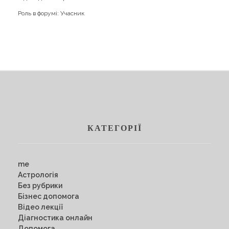
Роль в форумі: Учасник
КАТЕГОРІЇ
me
Астрологія
Без рубрики
Бізнес допомога
Відео лекції
Діагностика онлайн
Допомога