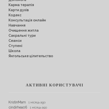
Карма терапія
Карти духів
Кодекс
Консультація онлайн
Навчання
Очищення житла
Сакральні тури
Сеанси
Ступені
Школа
Янгольське цілительство
АКТИВНІ КОРИСТУВАЧІ
KristinMam
1 місяць ago
cindirhea06
1 місяць ago