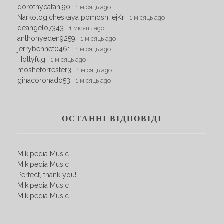
dorothycatani90
1 місяць ago
Narkologicheskaya pomosh_ejKr
1 місяць ago
deangelo7343
1 місяць ago
anthonyeden9259
1 місяць ago
jerrybennet0461
1 місяць ago
Hollyfug
1 місяць ago
mosheforrester3
1 місяць ago
ginacoronado53
1 місяць ago
ОСТАННІ ВІДПОВІДІ
Mikipedia Music
Mikipedia Music
Perfect, thank you!
Mikipedia Music
Mikipedia Music