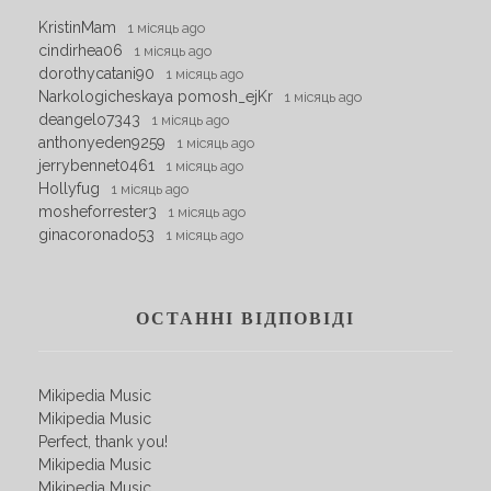
KristinMam
1 місяць ago
cindirhea06
1 місяць ago
dorothycatani90
1 місяць ago
Narkologicheskaya pomosh_ejKr
1 місяць ago
deangelo7343
1 місяць ago
anthonyeden9259
1 місяць ago
jerrybennet0461
1 місяць ago
Hollyfug
1 місяць ago
mosheforrester3
1 місяць ago
ginacoronado53
1 місяць ago
ОСТАННІ ВІДПОВІДІ
Mikipedia Music
Mikipedia Music
Perfect, thank you!
Mikipedia Music
Mikipedia Music