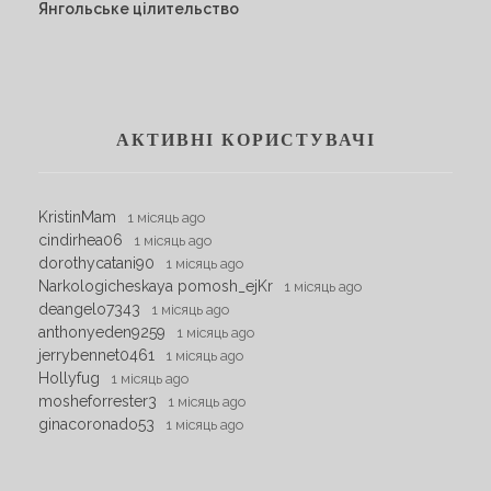
Янгольське цілительство
АКТИВНІ КОРИСТУВАЧІ
KristinMam
1 місяць ago
cindirhea06
1 місяць ago
dorothycatani90
1 місяць ago
Narkologicheskaya pomosh_ejKr
1 місяць ago
deangelo7343
1 місяць ago
anthonyeden9259
1 місяць ago
jerrybennet0461
1 місяць ago
Hollyfug
1 місяць ago
mosheforrester3
1 місяць ago
ginacoronado53
1 місяць ago