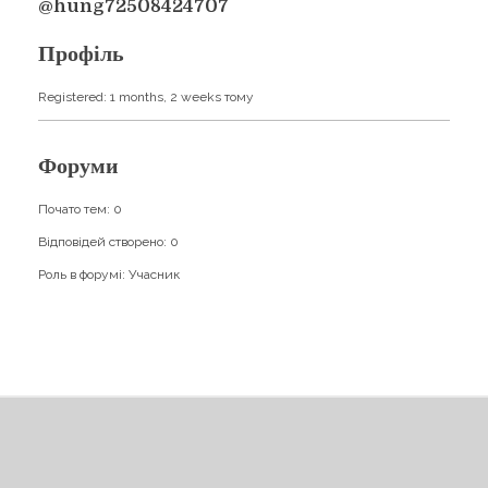
Навчання
@hung72508424707
Карти Духів
Бізнес допомога
Профіль
Registered: 1 months, 2 weeks тому
Форуми
Почато тем: 0
Відповідей створено: 0
Роль в форумі: Учасник