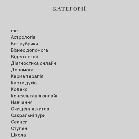
КАТЕГОРІЇ
me
Астрологія
Без рубрики
Бізнес допомога
Відео лекції
Діагностика онлайн
Допомога
Карма терапія
Карти духів
Кодекс
Консультація онлайн
Навчання
Очищення житла
Сакральні тури
Сеанси
Ступені
Школа