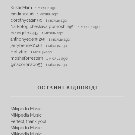
KristinMam
1 місяць ago
cindirhea06
1 місяць ago
dorothycatani90
1 місяць ago
Narkologicheskaya pomosh_ejKr
1 місяць ago
deangelo7343
1 місяць ago
anthonyeden9259
1 місяць ago
jerrybennet0461
1 місяць ago
Hollyfug
1 місяць ago
mosheforrester3
1 місяць ago
ginacoronado53
1 місяць ago
ОСТАННІ ВІДПОВІДІ
Mikipedia Music
Mikipedia Music
Perfect, thank you!
Mikipedia Music
Mikipedia Music