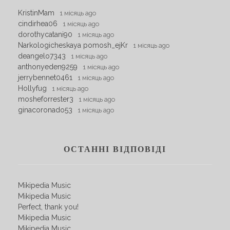
KristinMam
1 місяць ago
cindirhea06
1 місяць ago
dorothycatani90
1 місяць ago
Narkologicheskaya pomosh_ejKr
1 місяць ago
deangelo7343
1 місяць ago
anthonyeden9259
1 місяць ago
jerrybennet0461
1 місяць ago
Hollyfug
1 місяць ago
mosheforrester3
1 місяць ago
ginacoronado53
1 місяць ago
ОСТАННІ ВІДПОВІДІ
Mikipedia Music
Mikipedia Music
Perfect, thank you!
Mikipedia Music
Mikipedia Music