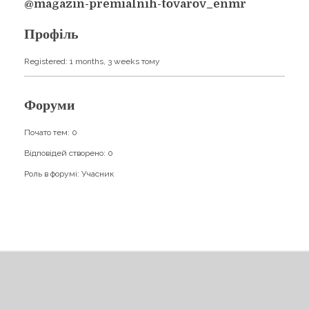
Навчання
@magazin-premialnih-tovarov_enmr
Карти Духів
Бізнес допомога
Профіль
Registered: 1 months, 3 weeks тому
Форуми
Почато тем: 0
Відповідей створено: 0
Роль в форумі: Учасник