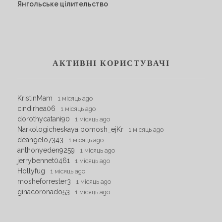
Янгольське цілительство
АКТИВНІ КОРИСТУВАЧІ
KristinMam
1 місяць ago
cindirhea06
1 місяць ago
dorothycatani90
1 місяць ago
Narkologicheskaya pomosh_ejKr
1 місяць ago
deangelo7343
1 місяць ago
anthonyeden9259
1 місяць ago
jerrybennet0461
1 місяць ago
Hollyfug
1 місяць ago
mosheforrester3
1 місяць ago
ginacoronado53
1 місяць ago