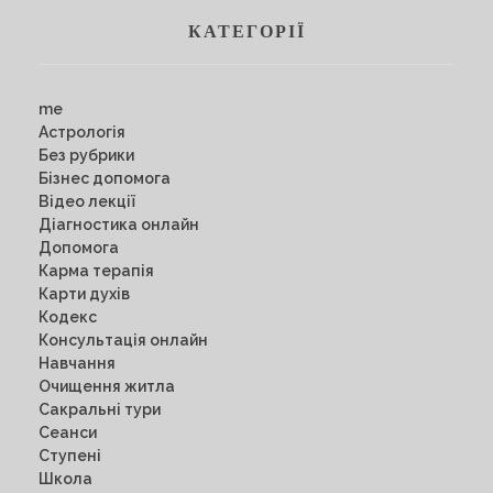
КАТЕГОРІЇ
me
Астрологія
Без рубрики
Бізнес допомога
Відео лекції
Діагностика онлайн
Допомога
Карма терапія
Карти духів
Кодекс
Консультація онлайн
Навчання
Очищення житла
Сакральні тури
Сеанси
Ступені
Школа