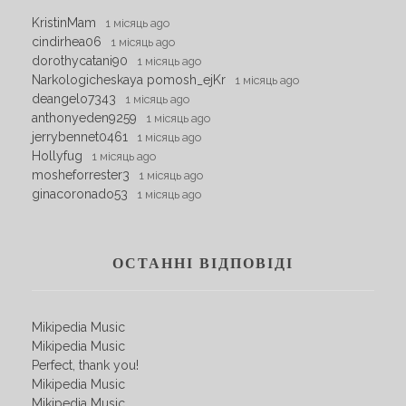
KristinMam
1 місяць ago
cindirhea06
1 місяць ago
dorothycatani90
1 місяць ago
Narkologicheskaya pomosh_ejKr
1 місяць ago
deangelo7343
1 місяць ago
anthonyeden9259
1 місяць ago
jerrybennet0461
1 місяць ago
Hollyfug
1 місяць ago
mosheforrester3
1 місяць ago
ginacoronado53
1 місяць ago
ОСТАННІ ВІДПОВІДІ
Mikipedia Music
Mikipedia Music
Perfect, thank you!
Mikipedia Music
Mikipedia Music