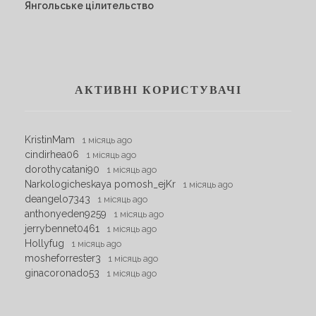
Янгольське цілительство
АКТИВНІ КОРИСТУВАЧІ
KristinMam
1 місяць ago
cindirhea06
1 місяць ago
dorothycatani90
1 місяць ago
Narkologicheskaya pomosh_ejKr
1 місяць ago
deangelo7343
1 місяць ago
anthonyeden9259
1 місяць ago
jerrybennet0461
1 місяць ago
Hollyfug
1 місяць ago
mosheforrester3
1 місяць ago
ginacoronado53
1 місяць ago