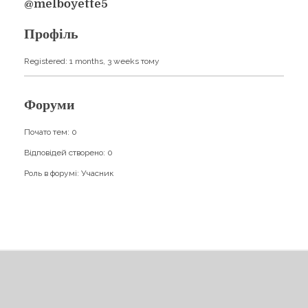
Навчання
@melboyette5
Карти Духів
Бізнес допомога
Профіль
Registered: 1 months, 3 weeks тому
Форуми
Почато тем: 0
Відповідей створено: 0
Роль в форумі: Учасник