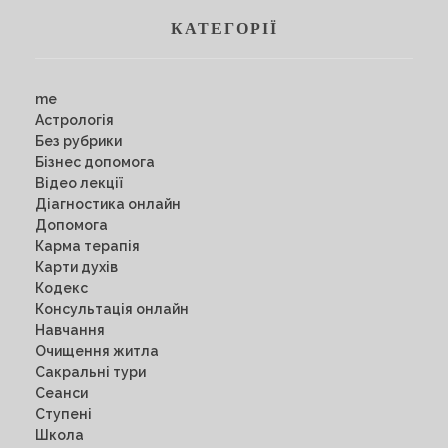
КАТЕГОРІЇ
me
Астрологія
Без рубрики
Бізнес допомога
Відео лекції
Діагностика онлайн
Допомога
Карма терапія
Карти духів
Кодекс
Консультація онлайн
Навчання
Очищення житла
Сакральні тури
Сеанси
Ступені
Школа