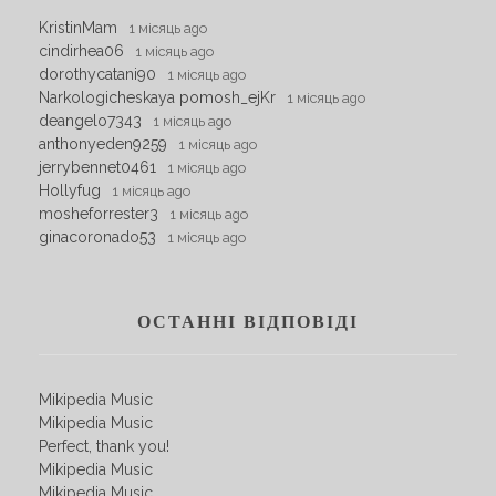
KristinMam
1 місяць ago
cindirhea06
1 місяць ago
dorothycatani90
1 місяць ago
Narkologicheskaya pomosh_ejKr
1 місяць ago
deangelo7343
1 місяць ago
anthonyeden9259
1 місяць ago
jerrybennet0461
1 місяць ago
Hollyfug
1 місяць ago
mosheforrester3
1 місяць ago
ginacoronado53
1 місяць ago
ОСТАННІ ВІДПОВІДІ
Mikipedia Music
Mikipedia Music
Perfect, thank you!
Mikipedia Music
Mikipedia Music