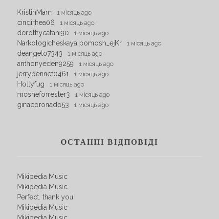
KristinMam
1 місяць ago
cindirhea06
1 місяць ago
dorothycatani90
1 місяць ago
Narkologicheskaya pomosh_ejKr
1 місяць ago
deangelo7343
1 місяць ago
anthonyeden9259
1 місяць ago
jerrybennet0461
1 місяць ago
Hollyfug
1 місяць ago
mosheforrester3
1 місяць ago
ginacoronado53
1 місяць ago
ОСТАННІ ВІДПОВІДІ
Mikipedia Music
Mikipedia Music
Perfect, thank you!
Mikipedia Music
Mikipedia Music