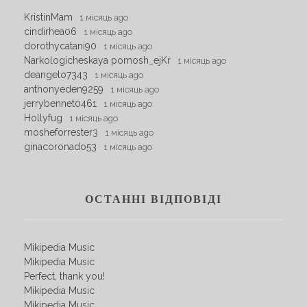
KristinMam
1 місяць ago
cindirhea06
1 місяць ago
dorothycatani90
1 місяць ago
Narkologicheskaya pomosh_ejKr
1 місяць ago
deangelo7343
1 місяць ago
anthonyeden9259
1 місяць ago
jerrybennet0461
1 місяць ago
Hollyfug
1 місяць ago
mosheforrester3
1 місяць ago
ginacoronado53
1 місяць ago
ОСТАННІ ВІДПОВІДІ
Mikipedia Music
Mikipedia Music
Perfect, thank you!
Mikipedia Music
Mikipedia Music