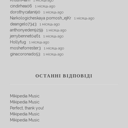
1 місяць ago
cindirhea06
1 місяць ago
dorothycatani90
1 місяць ago
Narkologicheskaya pomosh_ejKr
1 місяць ago
deangelo7343
1 місяць ago
anthonyeden9259
1 місяць ago
jerrybennet0461
1 місяць ago
Hollyfug
1 місяць ago
mosheforrester3
1 місяць ago
ginacoronado53
1 місяць ago
ОСТАННІ ВІДПОВІДІ
Mikipedia Music
Mikipedia Music
Perfect, thank you!
Mikipedia Music
Mikipedia Music