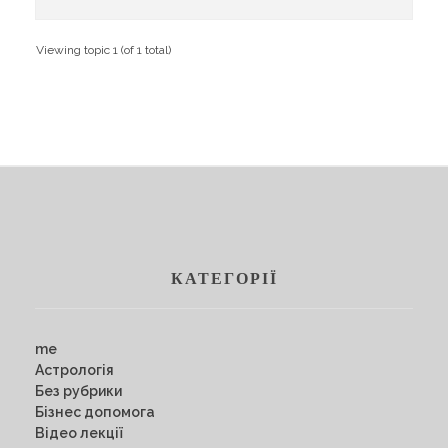
Навчання
Карти Духів
Бізнес допомога
Viewing topic 1 (of 1 total)
КАТЕГОРІЇ
me
Астрологія
Без рубрики
Бізнес допомога
Відео лекції