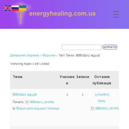
ГОЛОВНА
Energyhealing
Анастасія медіум,контактер,щоденник медіума,Майстер,цілительство,карма терапія,консультація онлайн,астрологія
ФОРУМ
Домашня сторінка
›
Форуми
›
Тегі Теми: 888starz egypt
Viewing topic 1 (of 1 total)
ДОПОМОГА
Тема
Учасник
Записи
Остання
Консультація онлайн
ШКОЛА
и
публікація
Сеанси
Кодекс
КОРИСНЕ
888starz egypt
1
1
3 months
тому
Почато:
888starz_dmMa
Астрологія
Ангельське цілительство
Сакральні тури
в:
Форум для ищущих помощь
888starz_dmMa
КОНТАКТИ
Карма терапія
Ступені
Відео лекції
Очищення житла