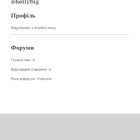
Навчання
@hollyfug
Карти Духів
Бізнес допомога
Профіль
Registered: 1 months тому
Форуми
Почато тем: 0
Відповідей створено: 0
Роль в форумі: Учасник