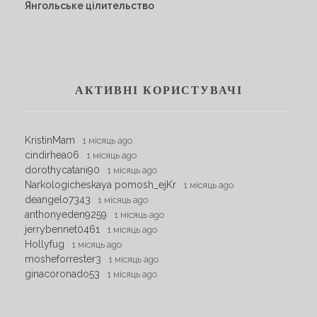
Янгольське цілительство
АКТИВНІ КОРИСТУВАЧІ
KristinMam
1 місяць ago
cindirhea06
1 місяць ago
dorothycatani90
1 місяць ago
Narkologicheskaya pomosh_ejKr
1 місяць ago
deangelo7343
1 місяць ago
anthonyeden9259
1 місяць ago
jerrybennet0461
1 місяць ago
Hollyfug
1 місяць ago
mosheforrester3
1 місяць ago
ginacoronado53
1 місяць ago