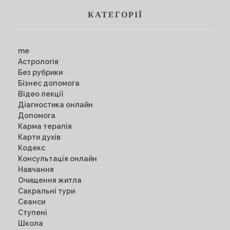
КАТЕГОРІЇ
me
Астрологія
Без рубрики
Бізнес допомога
Відео лекції
Діагностика онлайн
Допомога
Карма терапія
Карти духів
Кодекс
Консультація онлайн
Навчання
Очищення житла
Сакральні тури
Сеанси
Ступені
Школа