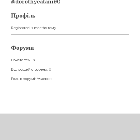
Навчання
@dorothycatani90
Карти Духів
Бізнес допомога
Профіль
Registered: 1 months тому
Форуми
Почато тем: 0
Відповідей створено: 0
Роль в форумі: Учасник