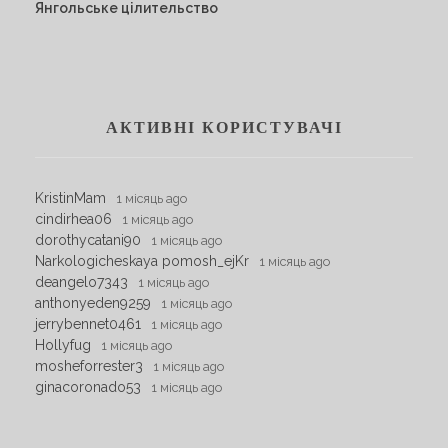
Янгольське цілительство
АКТИВНІ КОРИСТУВАЧІ
KristinMam
1 місяць ago
cindirhea06
1 місяць ago
dorothycatani90
1 місяць ago
Narkologicheskaya pomosh_ejKr
1 місяць ago
deangelo7343
1 місяць ago
anthonyeden9259
1 місяць ago
jerrybennet0461
1 місяць ago
Hollyfug
1 місяць ago
mosheforrester3
1 місяць ago
ginacoronado53
1 місяць ago