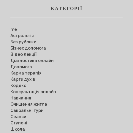
КАТЕГОРІЇ
me
Астрологія
Без рубрики
Бізнес допомога
Відео лекції
Діагностика онлайн
Допомога
Карма терапія
Карти духів
Кодекс
Консультація онлайн
Навчання
Очищення житла
Сакральні тури
Сеанси
Ступені
Школа