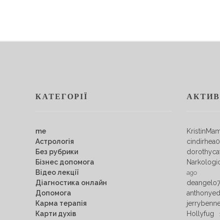
КАТЕГОРІЇ
АКТИВ
me
KristinMa
Астрологія
cindirhea
Без рубрики
dorothyca
Бізнес допомога
Narkologi
Відео лекції
ago
Діагностика онлайн
deangelo
Допомога
anthonye
Карма терапія
jerrybenn
Карти духів
Hollyfug