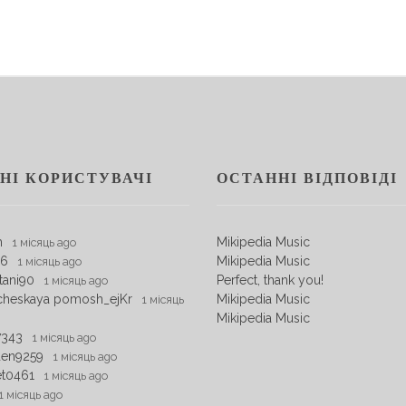
НІ КОРИСТУВАЧІ
ОСТАННІ ВІДПОВІДІ
m
Mikipedia Music
1 місяць ago
06
Mikipedia Music
1 місяць ago
tani90
Perfect, thank you!
1 місяць ago
cheskaya pomosh_ejKr
Mikipedia Music
1 місяць
Mikipedia Music
7343
1 місяць ago
den9259
1 місяць ago
et0461
1 місяць ago
1 місяць ago