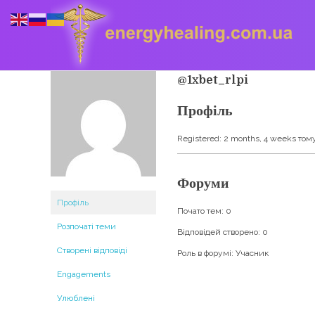
@1xbet_rlpi
Профіль
Energyhealing
Анастасія медіум,контактер,щоденник медіума,Майстер,цілительство,карма терапія,консультація онлайн,астрологія
Registered: 2 months, 4 weeks том
Форуми
Профіль
Почато тем: 0
Розпочаті теми
Відповідей створено: 0
Створені відповіді
Роль в форумі: Учасник
Engagements
Улюблені