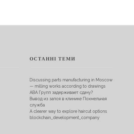
ОСТАННІ ТЕМИ
Discussing parts manufacturing in Moscow
— milling works according to drawings
АВА Групп задерживает сдачу?
Вывод из запоя в клинике Похмельная
служба
A clearer way to explore haircut options
blockchain_development_company