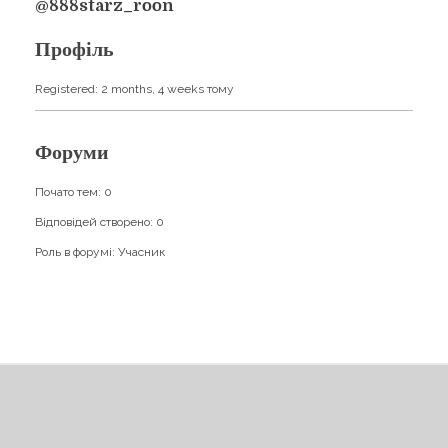
Навчання
@888starz_roon
Карти Духів
Бізнес допомога
Профіль
Registered: 2 months, 4 weeks тому
Форуми
Почато тем: 0
Відповідей створено: 0
Роль в форумі: Учасник