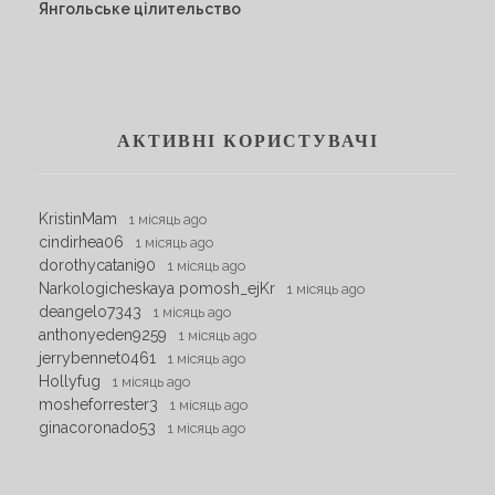
Янгольське цілительство
АКТИВНІ КОРИСТУВАЧІ
KristinMam
1 місяць ago
cindirhea06
1 місяць ago
dorothycatani90
1 місяць ago
Narkologicheskaya pomosh_ejKr
1 місяць ago
deangelo7343
1 місяць ago
anthonyeden9259
1 місяць ago
jerrybennet0461
1 місяць ago
Hollyfug
1 місяць ago
mosheforrester3
1 місяць ago
ginacoronado53
1 місяць ago