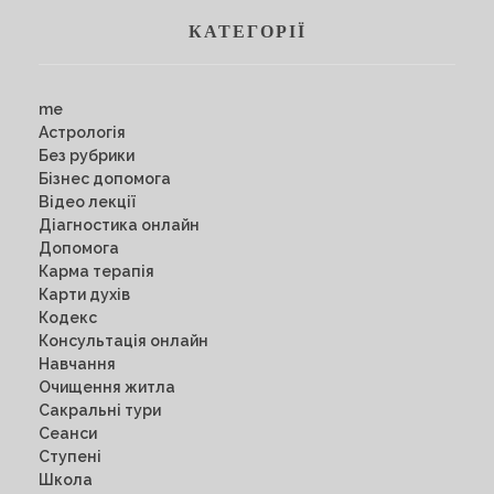
КАТЕГОРІЇ
me
Астрологія
Без рубрики
Бізнес допомога
Відео лекції
Діагностика онлайн
Допомога
Карма терапія
Карти духів
Кодекс
Консультація онлайн
Навчання
Очищення житла
Сакральні тури
Сеанси
Ступені
Школа