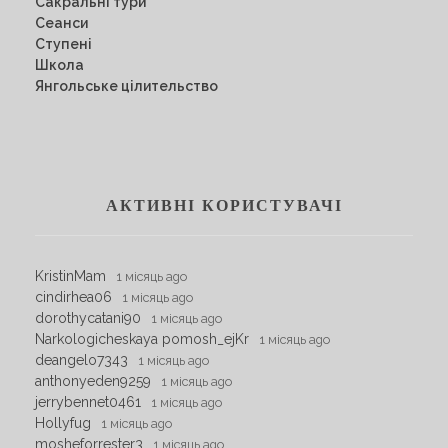
Сакральні тури
Сеанси
Ступені
Школа
Янгольське цілительство
АКТИВНІ КОРИСТУВАЧІ
KristinMam
1 місяць ago
cindirhea06
1 місяць ago
dorothycatani90
1 місяць ago
Narkologicheskaya pomosh_ejKr
1 місяць ago
deangelo7343
1 місяць ago
anthonyeden9259
1 місяць ago
jerrybennet0461
1 місяць ago
Hollyfug
1 місяць ago
mosheforrester3
1 місяць ago