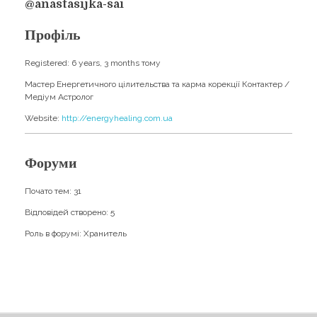
Навчання
@anastasijka-sai
Карти Духів
Бізнес допомога
Профіль
Registered: 6 years, 3 months тому
Мастер Енергетичного цілительства та карма корекції Контактер /
Медіум Астролог
Website:
http://energyhealing.com.ua
Форуми
Почато тем: 31
Відповідей створено: 5
Роль в форумі: Хранитель