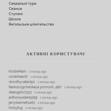
Сакральні тури
Сеанси
Ступені
Школа
Янгольське цілительство
АКТИВНІ КОРИСТУВАЧІ
KristinMam
1 місяць ago
cindirhea06
1 місяць ago
dorothycatani90
1 місяць ago
Narkologicheskaya pomosh_ejKr
1 місяць ago
deangelo7343
1 місяць ago
anthonyeden9259
1 місяць ago
jerrybennet0461
1 місяць ago
Hollyfug
1 місяць ago