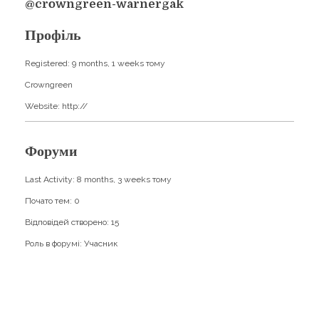
Навчання
@crowngreen-warnergak
Карти Духів
Бізнес допомога
Профіль
Registered: 9 months, 1 weeks тому
Crowngreen
Website: http://
Форуми
Last Activity: 8 months, 3 weeks тому
Почато тем: 0
Відповідей створено: 15
Роль в форумі: Учасник