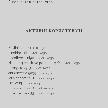
Янгольське цілительство
АКТИВНІ КОРИСТУВАЧІ
KristinMam
1 місяць ago
cindirhea06
1 місяць ago
dorothycatani90
1 місяць ago
Narkologicheskaya pomosh_ejKr
1 місяць ago
deangelo7343
1 місяць ago
anthonyeden9259
1 місяць ago
jerrybennet0461
1 місяць ago
Hollyfug
1 місяць ago
mosheforrester3
1 місяць ago
ginacoronado53
1 місяць ago