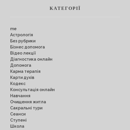
КАТЕГОРІЇ
me
Астрологія
Без рубрики
Бізнес допомога
Відео лекції
Діагностика онлайн
Допомога
Карма терапія
Карти духів
Кодекс
Консультація онлайн
Навчання
Очищення житла
Сакральні тури
Сеанси
Ступені
Школа