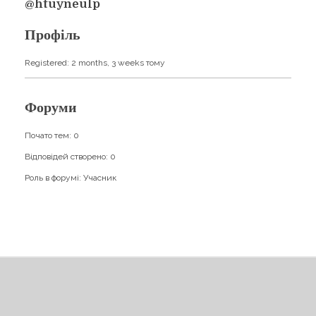
Навчання
@htuyneulp
Карти Духів
Бізнес допомога
Профіль
Registered: 2 months, 3 weeks тому
Форуми
Почато тем: 0
Відповідей створено: 0
Роль в форумі: Учасник