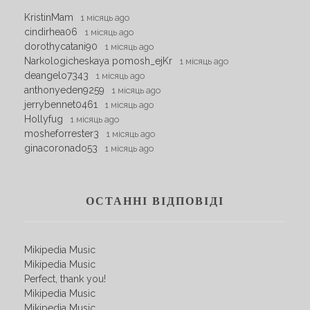
KristinMam
1 місяць ago
cindirhea06
1 місяць ago
dorothycatani90
1 місяць ago
Narkologicheskaya pomosh_ejKr
1 місяць ago
deangelo7343
1 місяць ago
anthonyeden9259
1 місяць ago
jerrybennet0461
1 місяць ago
Hollyfug
1 місяць ago
mosheforrester3
1 місяць ago
ginacoronado53
1 місяць ago
ОСТАННІ ВІДПОВІДІ
Mikipedia Music
Mikipedia Music
Perfect, thank you!
Mikipedia Music
Mikipedia Music