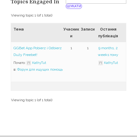
Навчання
Topics Engaged In
Карти Духів
Бізнес допомога
Viewing topic 1 (of 1 total)
Тема
Учасник
Записи
Остання
и
публікація
GGBet App Pobierz i Odbierz
1
1
9 months, 2
Duży Freebet!
weeks тому
Почато:
KathyTut
KathyTut
в:
Форум для ищущих помощь
Viewing topic 1 (of 1 total)