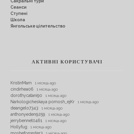
Сакральні тури
Сеанси
Ступені
Школа
Янгольське цілительство
АКТИВНІ КОРИСТУВАЧІ
KristinMam
1 місяць ago
cindirhea06
1 місяць ago
dorothycatani90
1 місяць ago
Narkologicheskaya pomosh_ejKr
1 місяць ago
deangelo7343
1 місяць ago
anthonyeden9259
1 місяць ago
jerrybennet0461
1 місяць ago
Hollyfug
1 місяць ago
mosheforrester3
1 місяць ago