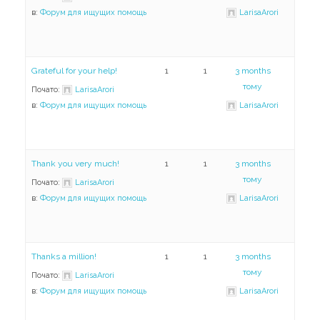
в:
Форум для ищущих помощь
LarisaArori
Grateful for your help!
1
1
3 months
тому
Почато:
LarisaArori
в:
Форум для ищущих помощь
LarisaArori
Thank you very much!
1
1
3 months
тому
Почато:
LarisaArori
в:
Форум для ищущих помощь
LarisaArori
Thanks a million!
1
1
3 months
тому
Почато:
LarisaArori
в:
Форум для ищущих помощь
LarisaArori