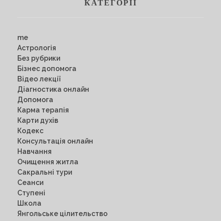
КАТЕГОРІЇ
me
Астрологія
Без рубрики
Бізнес допомога
Відео лекції
Діагностика онлайн
Допомога
Карма терапія
Карти духів
Кодекс
Консультація онлайн
Навчання
Очищення житла
Сакральні тури
Сеанси
Ступені
Школа
Янгольське цілительство