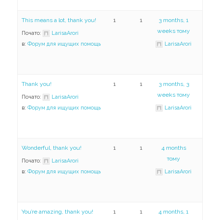
This means a lot, thank you!
1
1
3 months, 1
weeks тому
Почато:
LarisaArori
в:
Форум для ищущих помощь
LarisaArori
Thank you!
1
1
3 months, 3
weeks тому
Почато:
LarisaArori
в:
Форум для ищущих помощь
LarisaArori
Wonderful, thank you!
1
1
4 months
тому
Почато:
LarisaArori
в:
Форум для ищущих помощь
LarisaArori
You’re amazing, thank you!
1
1
4 months, 1