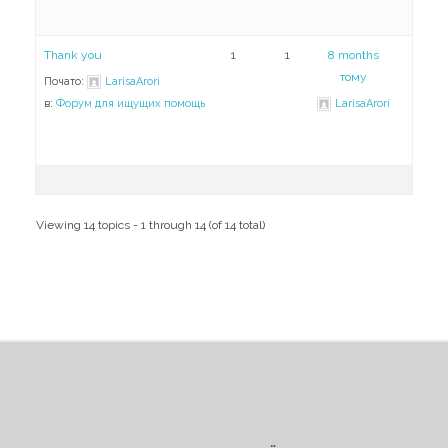
Thank you
1
1
8 months
тому
Почато:
LarisaArori
в:
Форум для ищущих помощь
LarisaArori
Viewing 14 topics - 1 through 14 (of 14 total)