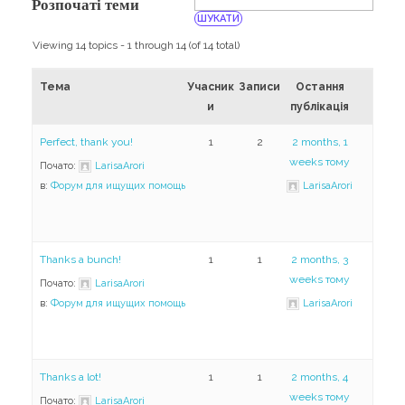
Навчання
Розпочаті теми
Карти Духів
Бізнес допомога
Viewing 14 topics - 1 through 14 (of 14 total)
Тема
Учасник
Записи
Остання
и
публікація
Perfect, thank you!
1
2
2 months, 1
weeks тому
Почато:
LarisaArori
в:
Форум для ищущих помощь
LarisaArori
Thanks a bunch!
1
1
2 months, 3
weeks тому
Почато:
LarisaArori
в:
Форум для ищущих помощь
LarisaArori
Thanks a lot!
1
1
2 months, 4
weeks тому
Почато:
LarisaArori