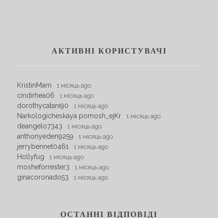
АКТИВНІ КОРИСТУВАЧІ
KristinMam
1 місяць ago
cindirhea06
1 місяць ago
dorothycatani90
1 місяць ago
Narkologicheskaya pomosh_ejKr
1 місяць ago
deangelo7343
1 місяць ago
anthonyeden9259
1 місяць ago
jerrybennet0461
1 місяць ago
Hollyfug
1 місяць ago
mosheforrester3
1 місяць ago
ginacoronado53
1 місяць ago
ОСТАННІ ВІДПОВІДІ