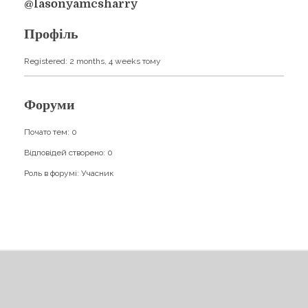
Навчання
@lasonyamcsharry
Карти Духів
Бізнес допомога
Профіль
Registered: 2 months, 4 weeks тому
Форуми
Почато тем: 0
Відповідей створено: 0
Роль в форумі: Учасник