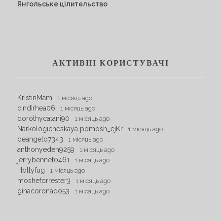
Янгольське цілительство
АКТИВНІ КОРИСТУВАЧІ
KristinMam
1 місяць ago
cindirhea06
1 місяць ago
dorothycatani90
1 місяць ago
Narkologicheskaya pomosh_ejKr
1 місяць ago
deangelo7343
1 місяць ago
anthonyeden9259
1 місяць ago
jerrybennet0461
1 місяць ago
Hollyfug
1 місяць ago
mosheforrester3
1 місяць ago
ginacoronado53
1 місяць ago