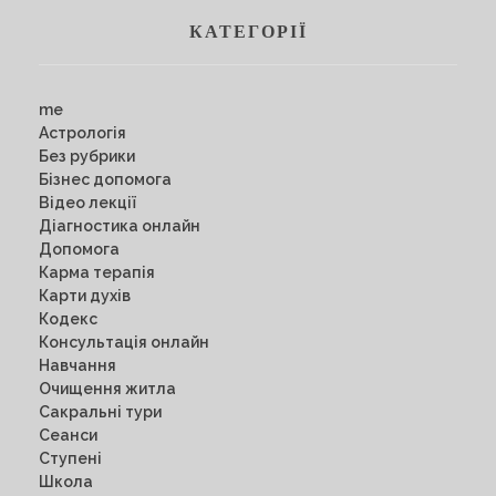
КАТЕГОРІЇ
me
Астрологія
Без рубрики
Бізнес допомога
Відео лекції
Діагностика онлайн
Допомога
Карма терапія
Карти духів
Кодекс
Консультація онлайн
Навчання
Очищення житла
Сакральні тури
Сеанси
Ступені
Школа