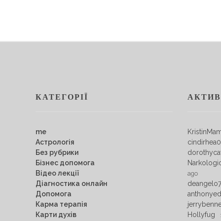
КАТЕГОРІЇ
АКТИВ
me
KristinMa
Астрологія
cindirhea
Без рубрики
dorothyca
Бізнес допомога
Narkologi
Відео лекції
ago
Діагностика онлайн
deangelo
Допомога
anthonye
Карма терапія
jerrybenn
Карти духів
Hollyfug