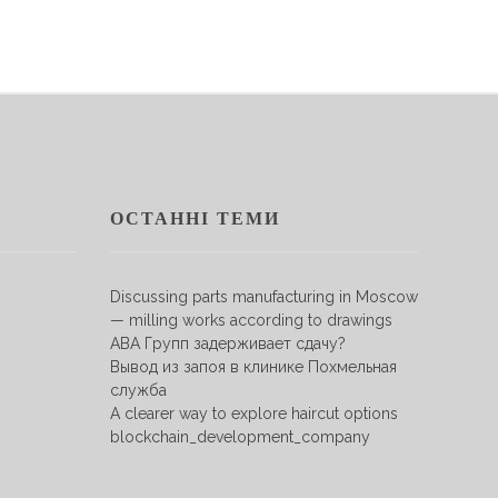
ОСТАННІ ТЕМИ
Discussing parts manufacturing in Moscow
— milling works according to drawings
АВА Групп задерживает сдачу?
Вывод из запоя в клинике Похмельная
служба
A clearer way to explore haircut options
blockchain_development_company