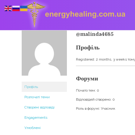
@malinda4685
Профіль
Energyhealing
Анастасія медіум,контактер,щоденник медіума,Майстер,цілительство,карма терапія,консультація онлайн,астрологія
Registered: 2 months, 3 weeks том
Форуми
Профіль
Почато тем: 0
Розпочаті теми
Відповідей створено: 0
Створені відповіді
Роль в форумі: Учасник
Engagements
Улюблені