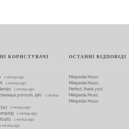
НІ КОРИСТУВАЧІ
ОСТАННІ ВІДПОВІДІ
m
Mikipedia Music
1 місяць ago
06
Mikipedia Music
1 місяць ago
tani90
Perfect, thank you!
1 місяць ago
cheskaya pomosh_ejKr
Mikipedia Music
1 місяць
Mikipedia Music
7343
1 місяць ago
den9259
1 місяць ago
et0461
1 місяць ago
1 місяць ago