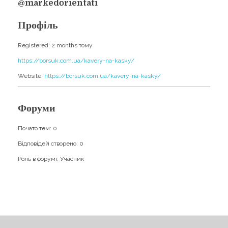
Навчання
@markedorientati
Карти Духів
Бізнес допомога
Профіль
Registered: 2 months тому
https://borsuk.com.ua/kavery-na-kasky/
Website:
https://borsuk.com.ua/kavery-na-kasky/
Форуми
Почато тем: 0
Відповідей створено: 0
Роль в форумі: Учасник