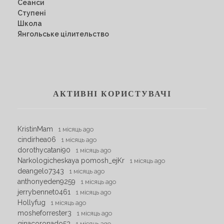
Сеанси
Ступені
Школа
Янгольське цілительство
АКТИВНІ КОРИСТУВАЧІ
KristinMam
1 місяць ago
cindirhea06
1 місяць ago
dorothycatani90
1 місяць ago
Narkologicheskaya pomosh_ejKr
1 місяць ago
deangelo7343
1 місяць ago
anthonyeden9259
1 місяць ago
jerrybennet0461
1 місяць ago
Hollyfug
1 місяць ago
mosheforrester3
1 місяць ago
ginacoronado53
1 місяць ago