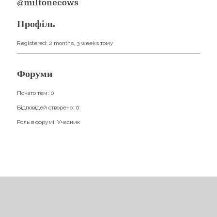
Навчання
@miltonecows
Карти Духів
Бізнес допомога
Профіль
Registered: 2 months, 3 weeks тому
Форуми
Почато тем: 0
Відповідей створено: 0
Роль в форумі: Учасник