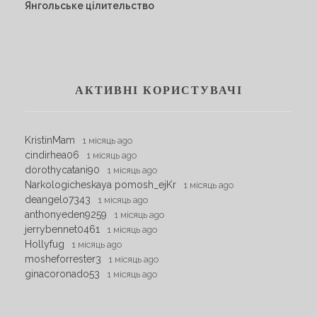
Янгольське цілительство
АКТИВНІ КОРИСТУВАЧІ
KristinMam
1 місяць ago
cindirhea06
1 місяць ago
dorothycatani90
1 місяць ago
Narkologicheskaya pomosh_ejKr
1 місяць ago
deangelo7343
1 місяць ago
anthonyeden9259
1 місяць ago
jerrybennet0461
1 місяць ago
Hollyfug
1 місяць ago
mosheforrester3
1 місяць ago
ginacoronado53
1 місяць ago