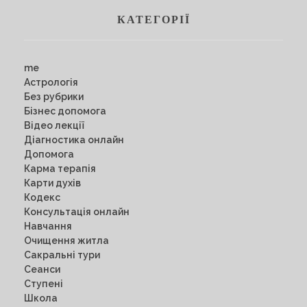
КАТЕГОРІЇ
me
Астрологія
Без рубрики
Бізнес допомога
Відео лекції
Діагностика онлайн
Допомога
Карма терапія
Карти духів
Кодекс
Консультація онлайн
Навчання
Очищення житла
Сакральні тури
Сеанси
Ступені
Школа