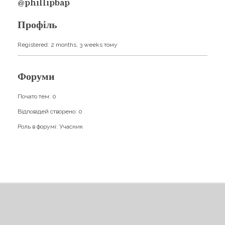
Навчання
@phillipbap
Карти Духів
Бізнес допомога
Профіль
Registered: 2 months, 3 weeks тому
Форуми
Почато тем: 0
Відповідей створено: 0
Роль в форумі: Учасник