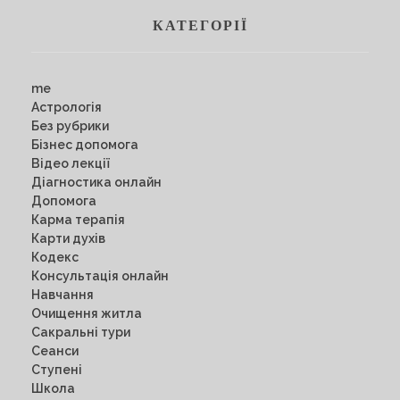
КАТЕГОРІЇ
me
Астрологія
Без рубрики
Бізнес допомога
Відео лекції
Діагностика онлайн
Допомога
Карма терапія
Карти духів
Кодекс
Консультація онлайн
Навчання
Очищення житла
Сакральні тури
Сеанси
Ступені
Школа