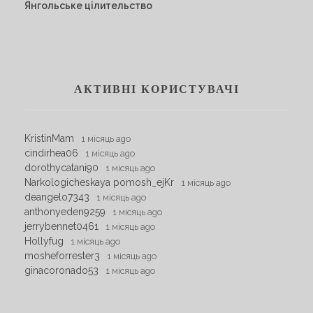
Янгольське цілительство
АКТИВНІ КОРИСТУВАЧІ
KristinMam
1 місяць ago
cindirhea06
1 місяць ago
dorothycatani90
1 місяць ago
Narkologicheskaya pomosh_ejKr
1 місяць ago
deangelo7343
1 місяць ago
anthonyeden9259
1 місяць ago
jerrybennet0461
1 місяць ago
Hollyfug
1 місяць ago
mosheforrester3
1 місяць ago
ginacoronado53
1 місяць ago