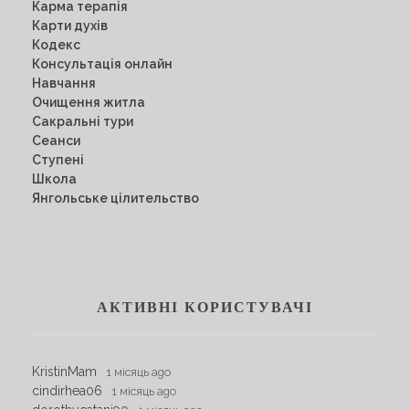
Карма терапія
Карти духів
Кодекс
Консультація онлайн
Навчання
Очищення житла
Сакральні тури
Сеанси
Ступені
Школа
Янгольське цілительство
АКТИВНІ КОРИСТУВАЧІ
KristinMam
1 місяць ago
cindirhea06
1 місяць ago