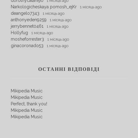
dorothycatani90
1 місяць ago
Narkologicheskaya pomosh_ejKr
1 місяць ago
deangelo7343
1 місяць ago
anthonyeden9259
1 місяць ago
jerrybennet0461
1 місяць ago
Hollyfug
1 місяць ago
mosheforrester3
1 місяць ago
ginacoronado53
1 місяць ago
ОСТАННІ ВІДПОВІДІ
Mikipedia Music
Mikipedia Music
Perfect, thank you!
Mikipedia Music
Mikipedia Music