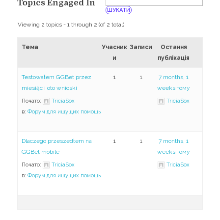
Навчання
Topics Engaged In
Карти Духів
Бізнес допомога
Viewing 2 topics - 1 through 2 (of 2 total)
Тема
Учасник
Записи
Остання
и
публікація
Testowałem GGBet przez
1
1
7 months, 1
miesiąc i oto wnioski
weeks тому
Почато:
TriciaSox
TriciaSox
в:
Форум для ищущих помощь
Dlaczego przeszedłem na
1
1
7 months, 1
GGBet mobile
weeks тому
Почато:
TriciaSox
TriciaSox
в:
Форум для ищущих помощь