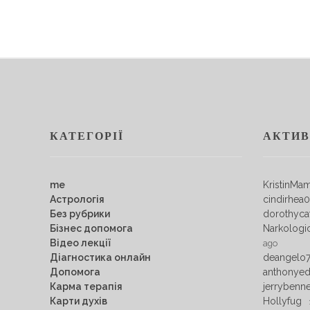
КАТЕГОРІЇ
АКТИВ
me
KristinMa
Астрологія
cindirhea
Без рубрики
dorothyca
Бізнес допомога
Narkologi
Відео лекції
ago
Діагностика онлайн
deangelo
Допомога
anthonye
Карма терапія
jerrybenn
Карти духів
Hollyfug