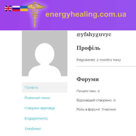
@yfahyguvyc
Профіль
Energyhealing
Анастасія медіум,контактер,щоденник медіума,Майстер,цілительство,карма терапія,консультація онлайн,астрологія
Registered: 2 months тому
Форуми
Профіль
Почато тем: 0
Розпочаті теми
Відповідей створено: 0
Створені відповіді
Роль в форумі: Учасник
Engagements
Улюблені