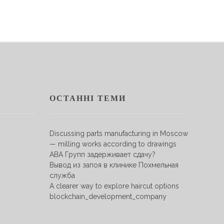
ОСТАННІ ТЕМИ
Discussing parts manufacturing in Moscow
— milling works according to drawings
АВА Групп задерживает сдачу?
Вывод из запоя в клинике Похмельная
служба
A clearer way to explore haircut options
blockchain_development_company