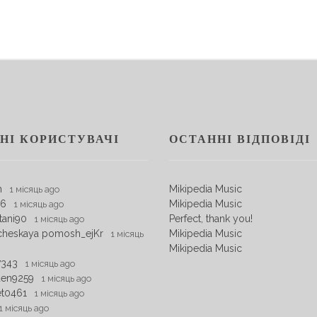
НІ КОРИСТУВАЧІ
ОСТАННІ ВІДПОВІДІ
m
Mikipedia Music
1 місяць ago
06
Mikipedia Music
1 місяць ago
tani90
Perfect, thank you!
1 місяць ago
cheskaya pomosh_ejKr
Mikipedia Music
1 місяць
Mikipedia Music
7343
1 місяць ago
den9259
1 місяць ago
et0461
1 місяць ago
1 місяць ago