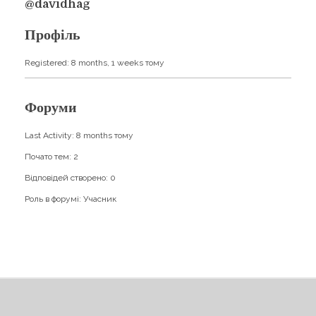
Навчання
@davidhag
Карти Духів
Бізнес допомога
Профіль
Registered: 8 months, 1 weeks тому
Форуми
Last Activity: 8 months тому
Почато тем: 2
Відповідей створено: 0
Роль в форумі: Учасник