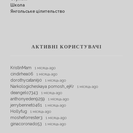
Школа
Янгольське цілительство
АКТИВНІ КОРИСТУВАЧІ
KristinMam
1 місяць ago
cindirhea06
1 місяць ago
dorothycatani90
1 місяць ago
Narkologicheskaya pomosh_ejKr
1 місяць ago
deangelo7343
1 місяць ago
anthonyeden9259
1 місяць ago
jerrybennet0461
1 місяць ago
Hollyfug
1 місяць ago
mosheforrester3
1 місяць ago
ginacoronado53
1 місяць ago