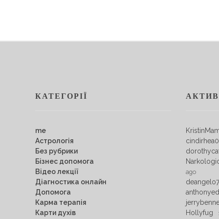
КАТЕГОРІЇ
АКТИВ
me
KristinMa
Астрологія
cindirhea
Без рубрики
dorothyca
Бізнес допомога
Narkologi
Відео лекції
ago
Діагностика онлайн
deangelo
Допомога
anthonye
Карма терапія
jerrybenn
Карти духів
Hollyfug