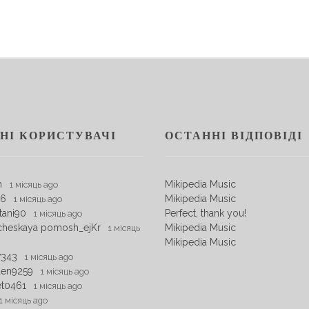
НІ КОРИСТУВАЧІ
ОСТАННІ ВІДПОВІДІ
m
Mikipedia Music
1 місяць ago
06
Mikipedia Music
1 місяць ago
tani90
Perfect, thank you!
1 місяць ago
cheskaya pomosh_ejKr
Mikipedia Music
1 місяць
Mikipedia Music
7343
1 місяць ago
den9259
1 місяць ago
et0461
1 місяць ago
1 місяць ago