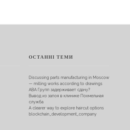
ОСТАННІ ТЕМИ
Discussing parts manufacturing in Moscow
— milling works according to drawings
АВА Групп задерживает сдачу?
Вывод из запоя в клинике Похмельная
служба
A clearer way to explore haircut options
blockchain_development_company