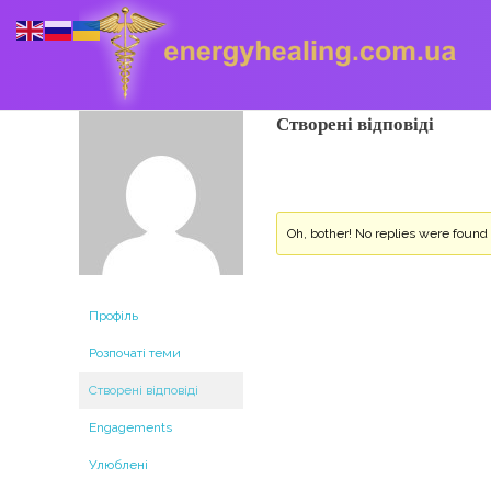
Створені відповіді
Energyhealing
Анастасія медіум,контактер,щоденник медіума,Майстер,цілительство,карма терапія,консультація онлайн,астрологія
Oh, bother! No replies were found
Профіль
Розпочаті теми
Створені відповіді
Engagements
Улюблені