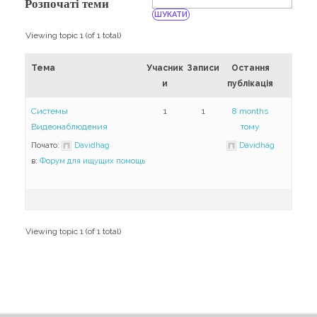
Навчання
Розпочаті теми
Карти Духів
Бізнес допомога
Viewing topic 1 (of 1 total)
Тема
Учасник
Записи
Остання
и
публікація
Системы
1
1
8 months
Видеонаблюдения
тому
Почато:
Davidhag
Davidhag
в:
Форум для ищущих помощь
Viewing topic 1 (of 1 total)