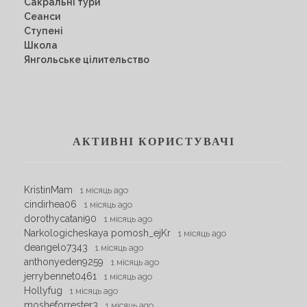
Сакральні тури
Сеанси
Ступені
Школа
Янгольське цілительство
АКТИВНІ КОРИСТУВАЧІ
KristinMam
1 місяць ago
cindirhea06
1 місяць ago
dorothycatani90
1 місяць ago
Narkologicheskaya pomosh_ejKr
1 місяць ago
deangelo7343
1 місяць ago
anthonyeden9259
1 місяць ago
jerrybennet0461
1 місяць ago
Hollyfug
1 місяць ago
mosheforrester3
1 місяць ago